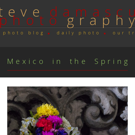
t e v e
d a m a s c u
p h o t o
g r a p h 
p h o t o b l o g
d a i l y p h o t o
o u r t r
M e x i c o i n t h e S p r i n g